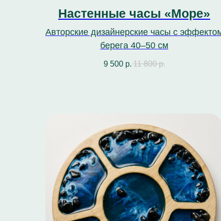
Настенные часы «Море»
Авторские дизайнерские часы с эффекто
берега 40–50 см
9 500
р.
11 800
р.