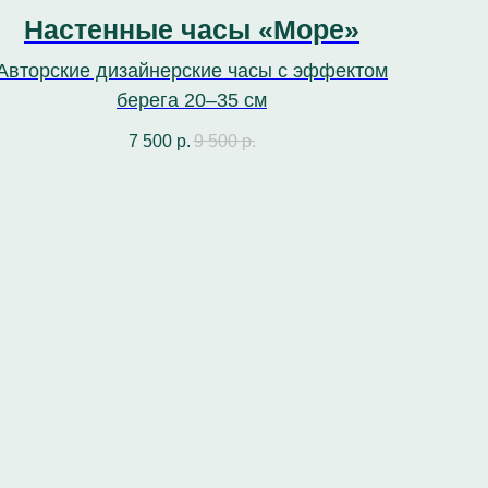
Настенные часы «Море»
Авторские дизайнерские часы с эффектом
берега 20–35 см
7 500
р.
9 500
р.