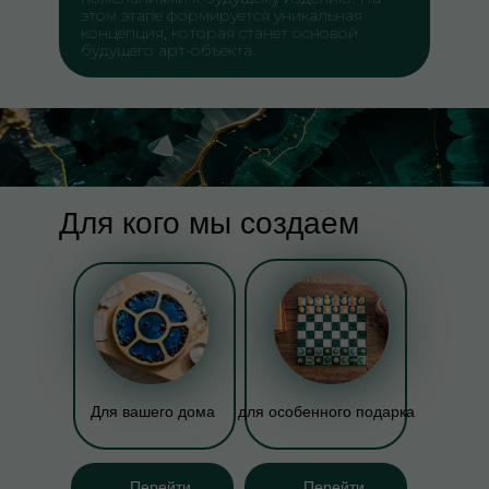
этом этапе формируется уникальная
концепция, которая станет основой
будущего арт-объекта.
Для кого мы создаем
Для вашего дома
для особенного подарка
Перейти
Перейти