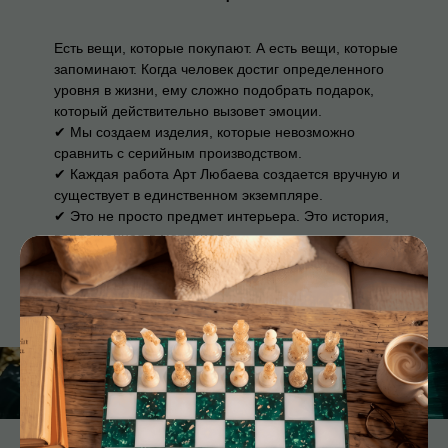
Есть вещи, которые покупают. А есть вещи, которые
запоминают. Когда человек достиг определенного
уровня в жизни, ему сложно подобрать подарок,
который действительно вызовет эмоции.
✔ Мы создаем изделия, которые невозможно
сравнить с серийным производством.
✔ Каждая работа Арт Любаева создается вручную и
существует в единственном экземпляре.
✔ Это не просто предмет интерьера. Это история,
воплощенная в материале.
Подобрать подарок